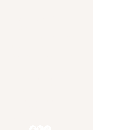
Venice Dose Guest
House
Venice Holidays S.r.l - PI
04754500272
📞 Tel: (+39)
349 553 8389
📧 Email:
veniceholidays@arubapec.it
Castello 5881, 30122
Venezia (VE) - Italia (A 5
minuti da Piazza San
Marco e dal Ponte di
Rialto)
Informativa sulla privacy
Dichiarazione di accessibilità
Termini e condizioni
Politica di rimborso